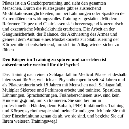
Pilates ist ein Ganzkörpertraining und sieht den gesamten
Menschen. Durch die Pilatesgeräte gibt es ausreichend
Modifikationsmöglichkeiten, um bei Lähmungen oder Spastiken der
Extremitäten ein wirkungsvolles Training zu gestalten. Mit dem
Reformer, Trapez und Chair lassen sich hervorragend konzentrisch
und exzentrische Muskelaktivität erarbeiten. Die Arbeit an der
Gangunsicherheit, der Balance, der Aktivierung des Armes und
generell dem Aufbau eines Muskelkorsetts zur Stabilisierung der
Körpermitte ist entscheidend, um sich im Alltag wieder sicher zu
fühlen.
Den Körper im Training zu spüren und zu erleben ist
außerdem sehr wertvoll für die Psyche!
Das Training nach einem Schlaganfall im Medical-Pilates ist deshalb
interessant für Sie, weil ich als Physiotherapeutin seit 34 Jahren und
als Pilatestrainerin seit 18 Jahren mit Menschen nach Schlaganfall,
Multipler Sklerose und Parkinson arbeite und trainiere. Spastiken,
Lähmungen, Sprachstörungen, Fußheberschienen usw. sind kein
Hinderungsgrund, um zu trainieren. Sie sind bei mir in
professionellen Händen, denn Bobath, PNF, funktionelles Training
und Körperpsychotherapie sind meine Grundlagen. Ich hole Sie mit
ihrer Einschränkung genau da ab, wo sie sind, und begleite Sie auf
Ihrem weiteren Trainingsweg!