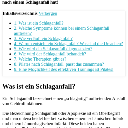
nach einem Schlaganfall hat!
Inhaltsverzeichnis
Verbergen
1.
Was ist ein Schlaganfall?
2.
Welche Symptome können bei einem Schlaganfall
auftreten?
3.
Wie verläuft ein Schlaganfall?
4.
Warum entsteht ein Schlaganfall? Was sind die Ursachen?
5.
Wie wird ein Schlaganfall diagnostiziert?
6.
Wie wird der Schlaganfall behandelt?
7.
Welche Therapien gibt es?
8.
Pilates nach Schlaganfall, passt das zusammen?
9.
Eine Möglichkeit des effektiven Trainings ist Pilates!
Was ist ein Schlaganfall?
Ein Schlaganfall bezeichnet einen „schlagartig“ auftretenden Ausfall
von Gehirnfunktionen.
Die Bezeichnung Schlaganfall oder Apoplexie ist ein Oberbegriff
und man unterscheidet hierbei zwischen einem ischämischen Infarkt
und einem hämorrhagischen Infarkt. Diese beiden haben