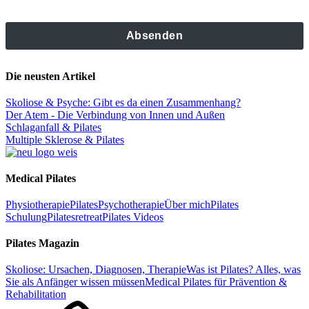
Die neusten Artikel
Skoliose & Psyche: Gibt es da einen Zusammenhang?
Der Atem - Die Verbindung von Innen und Außen
Schlaganfall & Pilates
Multiple Sklerose & Pilates
Medical Pilates
Physiotherapie
Pilates
Psychotherapie
Über mich
Pilates
Schulung
Pilatesretreat
Pilates Videos
Pilates Magazin
Skoliose: Ursachen, Diagnosen, Therapie
Was ist Pilates? Alles, was
Sie als Anfänger wissen müssen
Medical Pilates für Prävention &
Rehabilitation