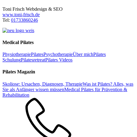
Toni Frisch Webdesign & SEO
www.toni-frisch.de
Tel:
01733860246
Medical Pilates
Physiotherapie
Pilates
Psychotherapie
Über mich
Pilates
Schulung
Pilatesretreat
Pilates Videos
Pilates Magazin
Skoliose: Ursachen, Diagnosen, Therapie
Was ist Pilates? Alles, was
Sie als Anfänger wissen müssen
Medical Pilates für Prävention &
Rehabilitation