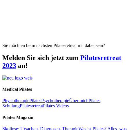
Sie möchten beim nächsten Pilatesretreat mit dabei sein?
Melden Sie sich jetzt zum
Pilatesretreat
2023
an!
Medical Pilates
Physiotherapie
Pilates
Psychotherapie
Über mich
Pilates
Schulung
Pilatesretreat
Pilates Videos
Pilates Magazin
Skoliose: Ursachen, Diagnosen, Therapie
Was ist Pilates? Alles, was